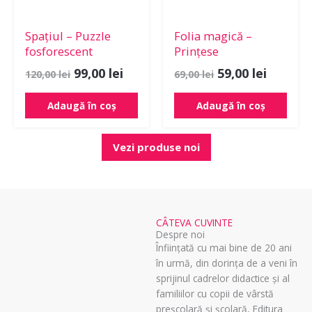
Spațiul – Puzzle
Folia magică –
fosforescent
Prințese
99,00
lei
59,00
lei
120,00
lei
69,00
lei
Adaugă în coș
Adaugă în coș
Vezi produse noi
CÂTEVA CUVINTE
Despre noi
Înființată cu mai bine de 20 ani
în urmă, din dorința de a veni în
sprijinul cadrelor didactice și al
familiilor cu copii de vârstă
preșcolară și școlară, Editura