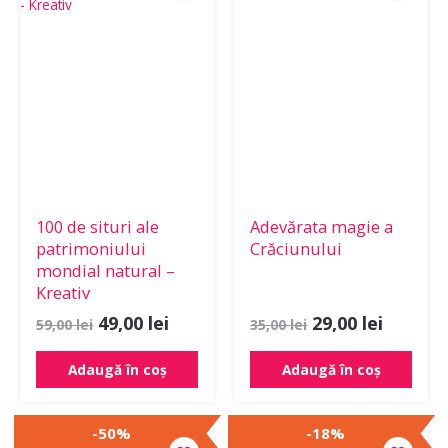
a
este:
a
este:
fost:
49,00 lei.
fost:
29,00 le
59,00 lei.
35,00 lei.
100 de situri ale
Adevărata magie a
patrimoniului
Crăciunului
mondial natural –
Kreativ
49,00
lei
29,00
lei
59,00
lei
35,00
lei
Adaugă în coș
Adaugă în coș
Prețul
Prețul
Prețul
Prețul
-50%
-18%