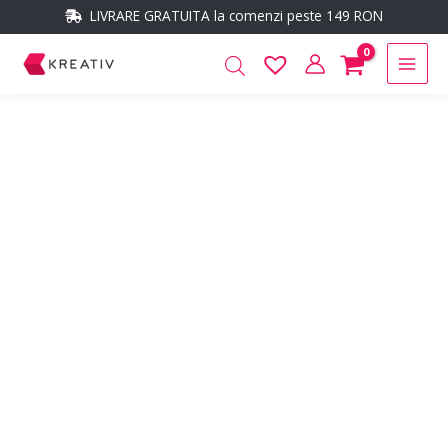
Skip
conținut
LIVRARE GRATUITA la comenzi peste 149 RON
to
Main
content
Men