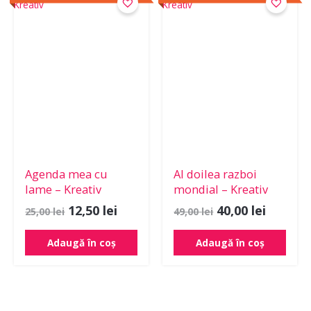
inițial
curent
inițial
curent
a
este:
a
este:
fost:
12,50 lei.
fost:
40,00 le
25,00 lei.
49,00 lei.
Agenda mea cu
Al doilea razboi
lame – Kreativ
mondial – Kreativ
12,50
lei
40,00
lei
25,00
lei
49,00
lei
Adaugă în coș
Adaugă în coș