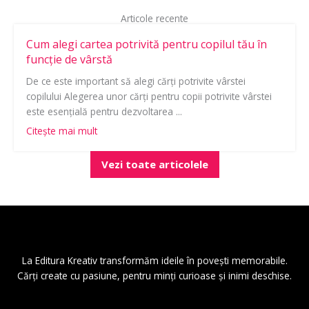
Articole recente
Cum alegi cartea potrivită pentru copilul tău în
funcție de vârstă
De ce este important să alegi cărți potrivite vârstei
copilului Alegerea unor cărți pentru copii potrivite vârstei
este esențială pentru dezvoltarea ...
Citește mai mult
Vezi toate articolele
La
Editura Kreativ
transformăm ideile în povești memorabile.
Cărți create cu pasiune, pentru minți curioase și inimi deschise.