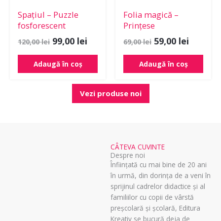
Spațiul – Puzzle
Folia magică –
fosforescent
Prințese
99,00
lei
59,00
lei
120,00
lei
69,00
lei
Adaugă în coș
Adaugă în coș
Vezi produse noi
CÂTEVA CUVINTE
Despre noi
Înființată cu mai bine de 20 ani
în urmă, din dorința de a veni în
sprijinul cadrelor didactice și al
familiilor cu copii de vârstă
preșcolară și școlară, Editura
Kreativ se bucură deja de