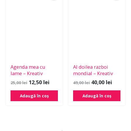
a
este:
a
este:
fost:
12,50 lei.
fost:
40,00 le
25,00 lei.
49,00 lei.
Agenda mea cu
Al doilea razboi
lame – Kreativ
mondial – Kreativ
12,50
lei
40,00
lei
25,00
lei
49,00
lei
Adaugă în coș
Adaugă în coș