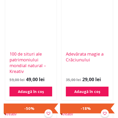
fost:
49,00 lei.
fost:
29,00 le
59,00 lei.
35,00 lei.
100 de situri ale
Adevărata magie a
patrimoniului
Crăciunului
mondial natural –
Kreativ
49,00
lei
29,00
lei
59,00
lei
35,00
lei
Adaugă în coș
Adaugă în coș
Prețul
Prețul
Prețul
Prețul
-50%
-18%
inițial
curent
inițial
curent