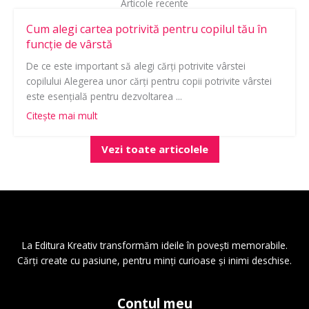
Articole recente
Cum alegi cartea potrivită pentru copilul tău în
funcție de vârstă
De ce este important să alegi cărți potrivite vârstei
copilului Alegerea unor cărți pentru copii potrivite vârstei
este esențială pentru dezvoltarea ...
Citește mai mult
Vezi toate articolele
La
Editura Kreativ
transformăm ideile în povești memorabile.
Cărți create cu pasiune, pentru minți curioase și inimi deschise.
Contul meu