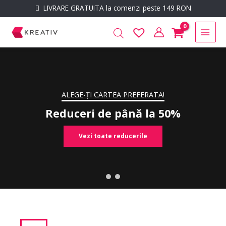
Skip
conținut
LIVRARE GRATUITA la comenzi peste 149 RON
to
Main
content
Men
A PREFERATA!
până la 50%
educerile