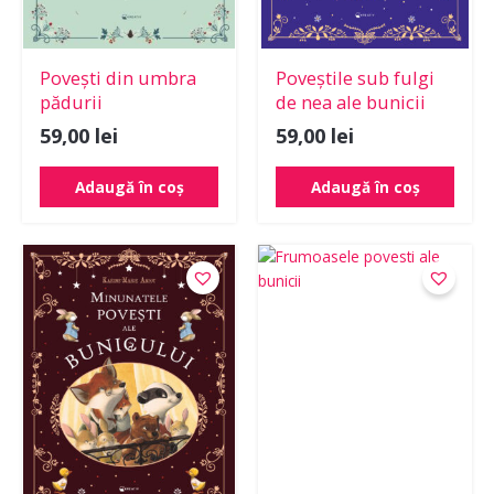
Povești din umbra
Poveștile sub fulgi
pădurii
de nea ale bunicii
59,00
lei
59,00
lei
Adaugă în coș
Adaugă în coș