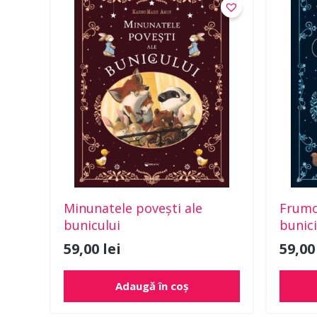
Minunatele povești ale
Frumo
bunicului
bunici
59,00
lei
59,0
Adaugă în coș