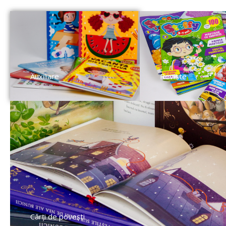
Auxiliare
Reviste
Cărți de povești