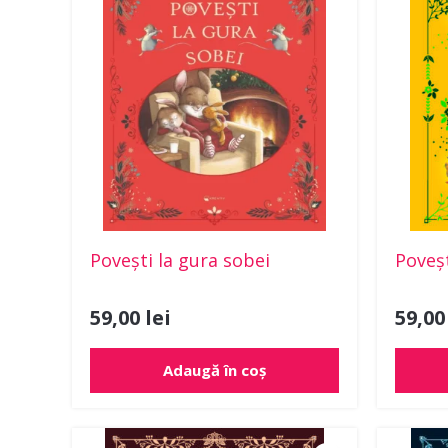
Povești la gura sobei
Poveșt
59,00
lei
59,0
Adaugă în coș