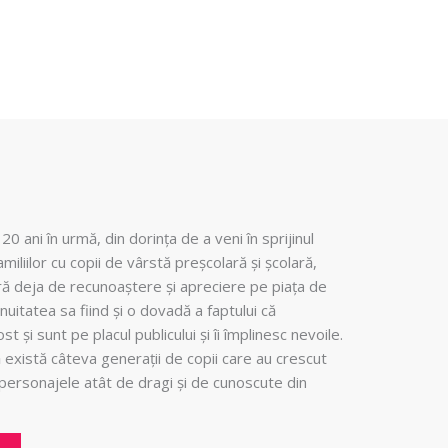
20 ani în urmă, din dorința de a veni în sprijinul
amiliilor cu copii de vârstă preșcolară și școlară,
ră deja de recunoaștere și apreciere pe piața de
nuitatea sa fiind și o dovadă a faptului că
t și sunt pe placul publicului și îi împlinesc nevoile.
există câteva generații de copii care au crescut
u personajele atât de dragi și de cunoscute din