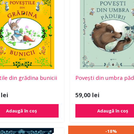
ile din grădina bunicii
Povești din umbra păd
0
lei
59,00
lei
Adaugă în coș
Adaugă în coș
Prețul
Preț
-18%