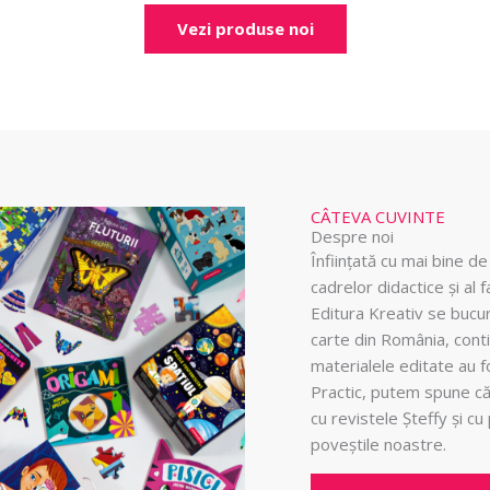
Vezi produse noi
CÂTEVA CUVINTE
Despre noi
Înființată cu mai bine de 
cadrelor didactice și al f
Editura Kreativ se bucu
carte din România, conti
materialele editate au fos
Practic, putem spune că 
cu revistele Șteffy și c
poveștile noastre.