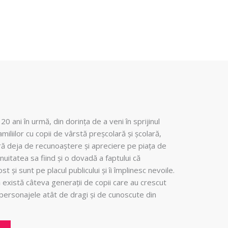
20 ani în urmă, din dorința de a veni în sprijinul
amiliilor cu copii de vârstă preșcolară și școlară,
ră deja de recunoaștere și apreciere pe piața de
nuitatea sa fiind și o dovadă a faptului că
t și sunt pe placul publicului și îi împlinesc nevoile.
există câteva generații de copii care au crescut
u personajele atât de dragi și de cunoscute din