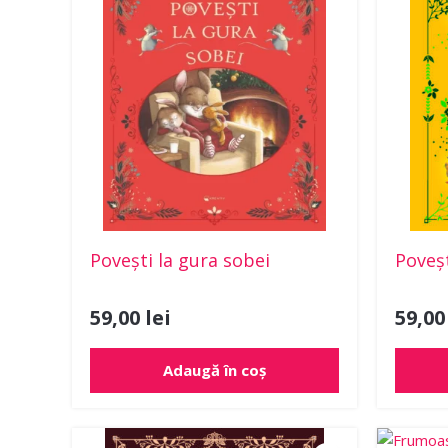
Povești la gura sobei
Poveșt
59,00
lei
59,0
Adaugă în coș