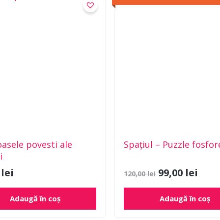
inițial
cure
a
este
fost:
99,00
120,00 lei.
asele povesti ale
Spațiul – Puzzle fosfo
i
0
lei
99,00
lei
120,00
lei
Adaugă în coș
Adaugă în coș