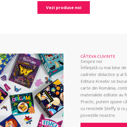
Vezi produse noi
CÂTEVA CUVINTE
Despre noi
Înființată cu mai bine de 
cadrelor didactice și al f
Editura Kreativ se bucu
carte din România, conti
materialele editate au fos
Practic, putem spune că 
cu revistele Șteffy și c
poveștile noastre.