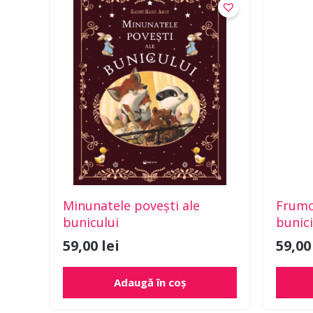
Minunatele povești ale
Frumo
bunicului
bunici
59,00
lei
59,0
Adaugă în coș