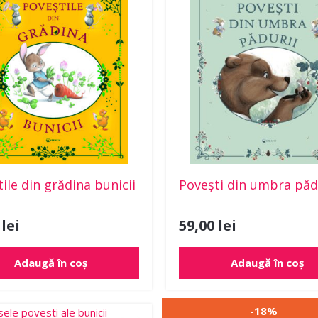
ile din grădina bunicii
Povești din umbra păd
0
lei
59,00
lei
Adaugă în coș
Adaugă în coș
Prețul
Preț
-18%